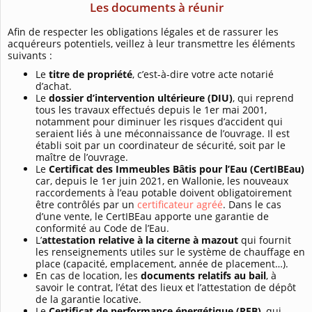
Les documents à réunir
Afin de respecter les obligations légales et de rassurer les
acquéreurs potentiels, veillez à leur transmettre les éléments
suivants :
Le
titre de propriété
, c’est-à-dire votre acte notarié
d’achat.
Le
dossier d’intervention ultérieure (DIU)
, qui reprend
tous les travaux effectués depuis le 1er mai 2001,
notamment pour diminuer les risques d’accident qui
seraient liés à une méconnaissance de l’ouvrage. Il est
établi soit par un coordinateur de sécurité, soit par le
maître de l’ouvrage.
Le
Certificat des Immeubles Bâtis pour l’Eau (CertIBEau)
car, depuis le 1er juin 2021, en Wallonie, les nouveaux
raccordements à l’eau potable doivent obligatoirement
être contrôlés par un
certificateur agréé
. Dans le cas
d’une vente, le CertIBEau apporte une garantie de
conformité au Code de l’Eau.
L’
attestation relative à la citerne à mazout
qui fournit
les renseignements utiles sur le système de chauffage en
place (capacité, emplacement, année de placement…).
En cas de location, les
documents relatifs au bail
, à
savoir le contrat, l’état des lieux et l’attestation de dépôt
de la garantie locative.
Le
Certificat de performance énergétique (PEB)
, qui