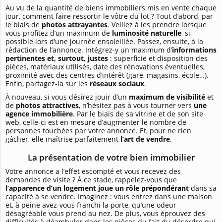
Au vu de la quantité de biens immobiliers mis en vente chaque
jour, comment faire ressortir le vôtre du lot ? Tout d’abord, par
le biais de
photos attrayantes
. Veillez à les prendre lorsque
vous profitez d’un maximum de
luminosité naturelle
, si
possible lors d’une journée ensoleillée. Passez, ensuite, à la
rédaction de l’annonce. Intégrez-y un maximum d’
informations
pertinentes et, surtout, justes
: superficie et disposition des
pièces, matériaux utilisés, date des rénovations éventuelles,
proximité avec des centres d’intérêt (gare, magasins, école…).
Enfin, partagez-la sur les
réseaux sociaux
.
À nouveau, si vous désirez jouir d’un
maximum de visibilité
et
de
photos attractives
, n’hésitez pas à vous tourner vers
une
agence immobilière
. Par le biais de sa vitrine et de son site
web, celle-ci est en mesure d’augmenter le nombre de
personnes touchées par votre annonce. Et, pour ne rien
gâcher, elle maîtrise parfaitement
l’art de vendre
.
La présentation de votre bien immobilier
Votre annonce a l’effet escompté et vous recevez des
demandes de visite ? À ce stade, rappelez-vous que
l’apparence d’un logement joue un rôle prépondérant
dans sa
capacité à se vendre. Imaginez : vous entrez dans une maison
et, à peine avez-vous franchi la porte, qu’une odeur
désagréable vous prend au nez. De plus, vous éprouvez des
difficultés à déambuler dans les pièces du fait du désordre qui