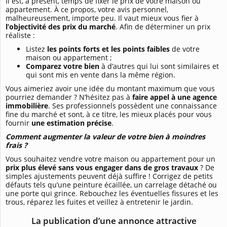
Il est, à présent, temps de fixer le prix de votre maison ou
appartement. À ce propos, votre avis personnel,
malheureusement, importe peu. Il vaut mieux vous fier à
l’objectivité des prix du marché
. Afin de déterminer un prix
réaliste :
Listez
les points forts et les points faibles
de votre
maison ou appartement ;
Comparez votre bien
à d’autres qui lui sont similaires et
qui sont mis en vente dans la même région.
Vous aimeriez avoir une idée du montant maximum que vous
pourriez demander ? N’hésitez pas à
faire appel à une agence
immobilière
. Ses professionnels possèdent une connaissance
fine du marché et sont, à ce titre, les mieux placés pour vous
fournir
une estimation précise
.
Comment augmenter la valeur de votre bien à moindres
frais ?
Vous souhaitez vendre votre maison ou appartement pour un
prix plus élevé sans vous engager dans de gros travaux
? De
simples ajustements peuvent déjà suffire ! Corrigez de petits
défauts tels qu’une peinture écaillée, un carrelage détaché ou
une porte qui grince. Rebouchez les éventuelles fissures et les
trous, réparez les fuites et veillez à entretenir le jardin.
La publication d’une annonce attractive